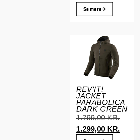
Se mere
REV’IT!
JACKET
PARABOLICA
DARK GREEN
1.799,00
KR.
1.299,00
KR.