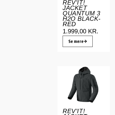
REV’IT!
JACKET
QUANTUM 3
H2O BLACK-
RED
1.999,00
KR.
Se mere
REV’IT!