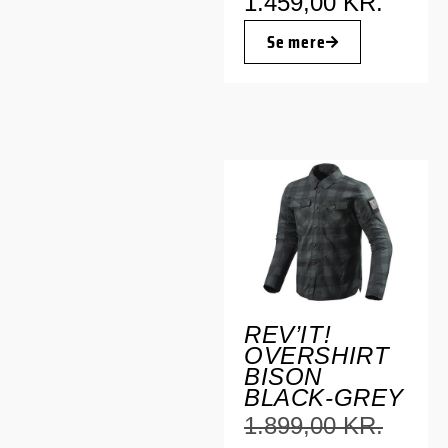
1.459,00
KR.
Se mere
REV’IT!
OVERSHIRT
BISON
BLACK-GREY
1.899,00
KR.