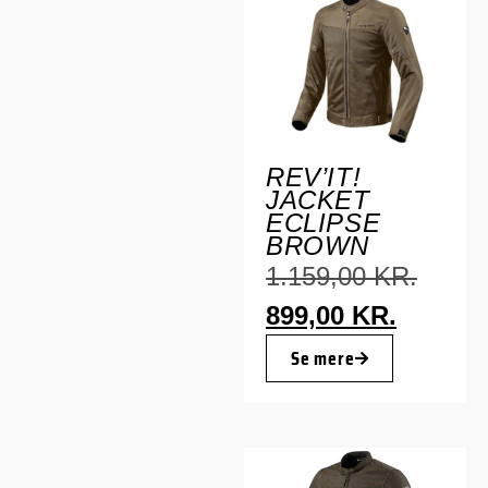
REV’IT!
JACKET
ECLIPSE
BROWN
1.159,00
KR.
899,00
KR.
Se mere