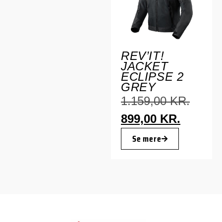
REV’IT!
JACKET
ECLIPSE 2
GREY
1.159,00
KR.
899,00
KR.
Se mere