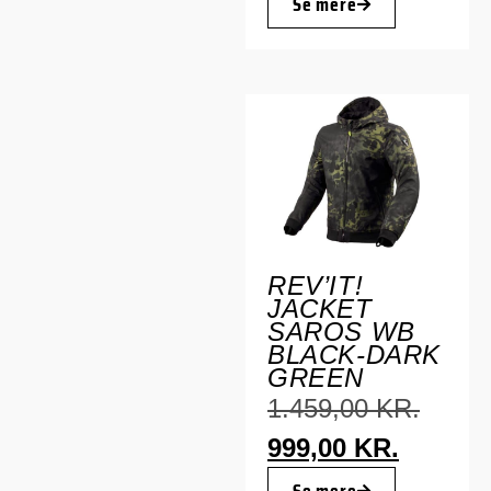
Se mere
REV’IT!
JACKET
SAROS WB
BLACK-DARK
GREEN
1.459,00
KR.
999,00
KR.