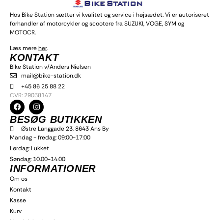
Hos Bike Station sætter vi kvalitet og service i højsædet. Vi er autoriseret
forhandler af motorcykler og scootere fra SUZUKI, VOGE, SYM og
MOTOCR.
Læs mere
her
.
KONTAKT
Bike Station v/Anders Nielsen
mail@bike-station.dk
+45 86 25 88 22
I alt
0,00
kr.
CVR: 29038147
Til betaling
BESØG BUTIKKEN
Østre Langgade 23, 8643 Ans By
Mandag - fredag: 09:00-17:00
Lørdag: Lukket
Søndag: 10.00-14.00
INFORMATIONER
Om os
Kontakt
Kasse
Kurv