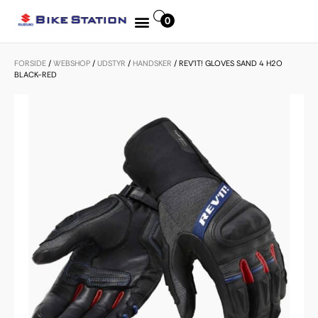
0
MOTORCYKEL UDLEJNING
INDKØBSKURV
FORSIDE
/
WEBSHOP
/
UDSTYR
/
HANDSKER
/
REV’IT! GLOVES SAND 4 H2O
BLACK-RED
Kurven er tom.