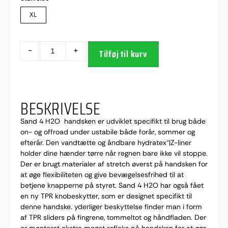
XL
-
+
Tilføj til kurv
BESKRIVELSE
Sand 4 H2O handsken er udviklet specifikt til brug både
on- og offroad under ustabile både forår, sommer og
efterår. Den vandtætte og åndbare hydratex®|Z-liner
holder dine hænder tørre når regnen bare ikke vil stoppe.
Der er brugt materialer af stretch øverst på handsken for
at øge flexibiliteten og give bevægelsesfrihed til at
betjene knapperne på styret. Sand 4 H2O har også fået
en ny TPR knobeskytter, som er designet specifikt til
denne handske. yderliger beskyttelse finder man i form
af TPR sliders på fingrene, tommeltot og håndfladen. Der