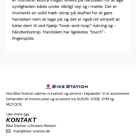
er monteret ekstra meget refleks på handsken for at øge
synligheden både under dårligt vejr og i mørke. Der er
monteret en solid træk-strop på skaftet for at gøre
handsken nem at tage på, og det er også ret simpelt at
lukke dem til ved hjælp “hook-and-loop”-lukning og -
håndledsstrop. Handsken har ligeledes “touch”-
fingerspids.
Hos Bike Station sætter vi kvalitet og service i højsædet. Vi er autoriseret
forhandler af motorcykler og scootere fra SUZUKI, VOGE, SYM og
MOTOCR.
Læs mere
her
.
KONTAKT
Bike Station v/Anders Nielsen
mail@bike-station.dk