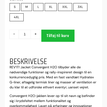
S
M
L
XL
XXL
3XL
4XL
-
+
Tilføj til kurv
BESKRIVELSE
REV’IT! Jacket Convergent H2O tilbyder alle de
nødvendige funktioner og rally-inspireret design til en
konkurrencedygtig pris. Med en fast vandtæt Hydratex
G-liner, aftagelig termisk liner og masser af ventilation er
du klar til at udforske ethvert eventyr, uanset vejret.
Convergent H2O-jakken lever op til sit navn og befinder
sig i krydsfeltet mellem funktionalitet og
overkommelighed. Lavet på erfaringer og innovationer