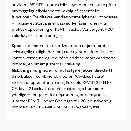
udviklet i REV’IT!’s topmodeller, byder denne jakke på et
omhyggeligt afbalanceret udvalg af essentielle
funktioner. Fra direkte ventilationsmuligheder i topklasse
– inklusiv et stort panel bagved lynlåsen foran – til
praktisk opbevaring er REV’IT! Jacket Convergent H2O
veludstyret til enhver rejse.
Specifikationerne for en adventure-klar jakke er der
selvfølgelig muligheder for justering af pasform i taljen,
kanten, ærmerne og ved håndleddene samt vandtætte
lommer, en smart justerbar krave og
tilslutningsmuligheder for at fastgøre jakken direkte til
dine bukser. Kombineret med en AA-klassificeret
sikkerhed og komfortable og fleksible REV’IT! SEEFLEX
CE-level 2 beskyttelse på skuldre og albuer samt
yderligere mulighed for opgradering af beskyttelse,
rummer REV’IT! Jacket Convergent H2O en indvendig
lomme til en CE-level 2 SEESOFT-rygbeskytter.