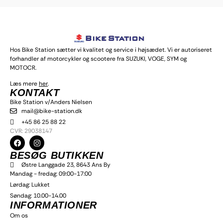
Hos Bike Station sætter vi kvalitet og service i højsædet. Vi er autoriseret
forhandler af motorcykler og scootere fra SUZUKI, VOGE, SYM og
MOTOCR.
Læs mere
her
.
KONTAKT
Bike Station v/Anders Nielsen
mail@bike-station.dk
+45 86 25 88 22
I alt
0,00
kr.
CVR: 29038147
Til betaling
BESØG BUTIKKEN
Østre Langgade 23, 8643 Ans By
Mandag - fredag: 09:00-17:00
Lørdag: Lukket
Søndag: 10.00-14.00
INFORMATIONER
Om os