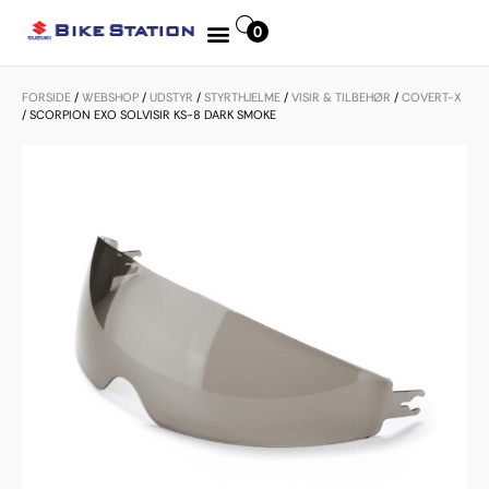
0
MOTORCYKEL UDLEJNING
INDKØBSKURV
FORSIDE
/
WEBSHOP
/
UDSTYR
/
STYRTHJELME
/
VISIR & TILBEHØR
/
COVERT-X
/
SCORPION EXO SOLVISIR KS-8 DARK SMOKE
Kurven er tom.