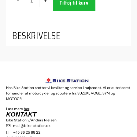
-
+
Tilføj til kurv
BESKRIVELSE
Hos Bike Station sætter vi kvalitet og service i højsædet. Vi er autoriseret
forhandler af motorcykler og scootere fra SUZUKI, VOGE, SYM og
MOTOCR.
Læs mere
her
.
KONTAKT
Bike Station v/Anders Nielsen
mail@bike-station.dk
+45 86 25 88 22
I alt
0,00
kr.